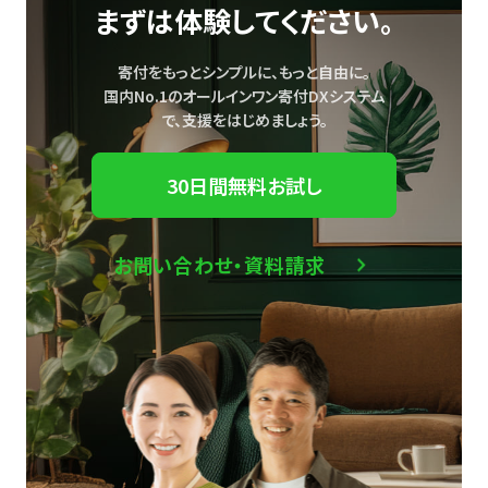
まずは体験してください。
寄付をもっとシンプルに、もっと自由に。
国内No.1のオールインワン寄付DXシステム
で、
支援をはじめましょう。
30日間無料お試し
お問い合わせ・資料請求