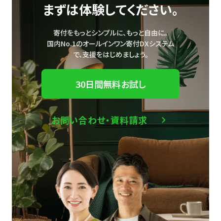
まずは体験してください。
寄付をもっとシンプルに、もっと自由に。
国内No.1のオールインワン寄付DXシステム
で、
支援をはじめましょう。
30日間無料お試し
お問い合わせ・資料請求