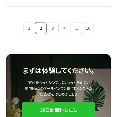
1
2
3
4
...
16
まずは体験してください。
寄付をもっとシンプルに、もっと自由に。
国内No.1のオールインワン寄付DXシステム
で、
支援をはじめましょう。
30日間無料お試し