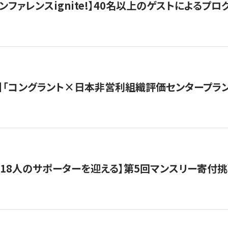
ンファレンスignite!】40名以上のゲストによるプログ
】「コングラント×日本非営利組織評価センタープラ
318人のサポーターを迎える】​​第5回マンスリー寄