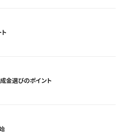
ート
助成金選びのポイント
始