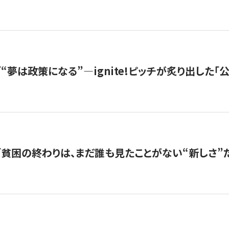
s |「“夢は政策になる”—ignite!ピッチが炙り出した
s |「貧困の終わりは、まだ誰も見たことがない“新しさ”だ