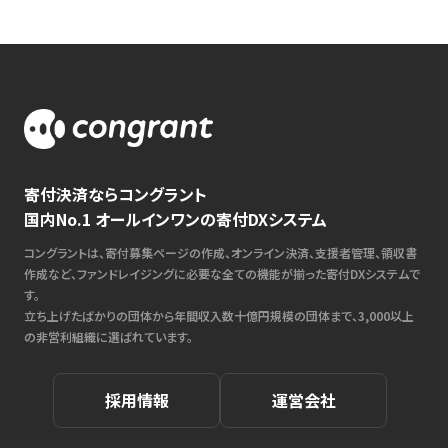
寄付決済ならコングラント
国内No.1 オールインワンの寄付DXシステム
コングラントは、寄付募集ページの作成、オンライン決済、支援者管理、領収書
作成など、ファンドレイジングに必要な全ての機能が揃った寄付DXシステムで
す。
立ち上げたばかりの団体から年間収入数十億円規模の団体まで、3,000以上
の非営利組織に選ばれています。
採用情報
運営会社