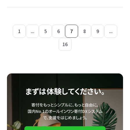
1
...
5
6
7
8
9
...
16
まずは体験してください。
寄付をもっとシンプルに、もっと自由に。
国内No.1のオールインワン寄付DXシステム
で、
支援をはじめましょう。