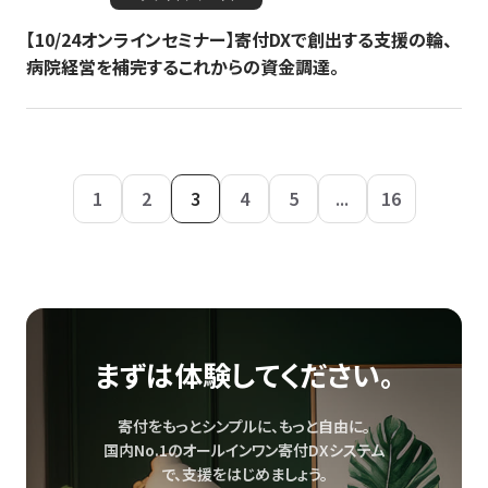
【10/24オンラインセミナー】寄付DXで創出する支援の輪、
病院経営を補完するこれからの資金調達。
1
2
3
4
5
...
16
まずは体験してください。
寄付をもっとシンプルに、もっと自由に。
国内No.1のオールインワン寄付DXシステム
で、
支援をはじめましょう。