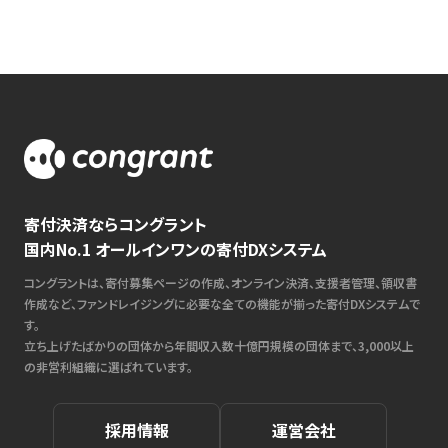
寄付決済ならコングラント
国内No.1 オールインワンの寄付DXシステム
コングラントは、寄付募集ページの作成、オンライン決済、支援者管理、領収書
作成など、ファンドレイジングに必要な全ての機能が揃った寄付DXシステムで
す。
立ち上げたばかりの団体から年間収入数十億円規模の団体まで、3,000以上
の非営利組織に選ばれています。
採用情報
運営会社