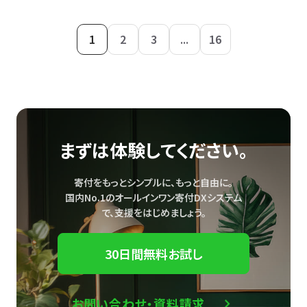
1
2
3
...
16
まずは体験してください。
寄付をもっとシンプルに、もっと自由に。
国内No.1のオールインワン寄付DXシステム
で、
支援をはじめましょう。
30日間無料お試し
お問い合わせ・資料請求