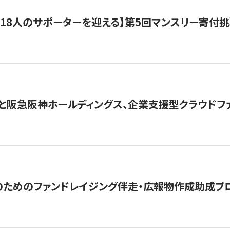
318人のサポーターを迎える】​​第5回マンスリー寄
と阪急阪神ホールディングス、企業支援型クラウドファン
めのファンドレイジング伴走・広報物作成助成プログラム「S