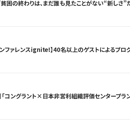
s |「貧困の終わりは、まだ誰も見たことがない“新しさ”だ
ンファレンスignite!】40名以上のゲストによるプログ
】「コングラント×日本非営利組織評価センタープラ