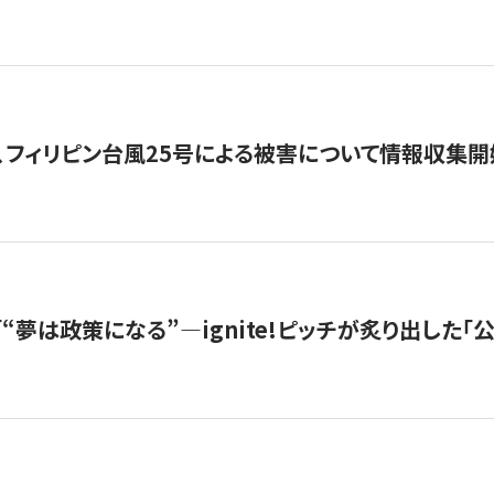
、フィリピン台風25号による被害について情報収集開
s |「“夢は政策になる”—ignite!ピッチが炙り出した