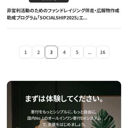
非営利活動のためのファンドレイジング伴走・広報物作成
助成プログラム「SOCIALSHIP2025」エ...
1
2
3
4
5
...
16
まずは体験してください。
寄付をもっとシンプルに、もっと自由に。
国内No.1のオールインワン寄付DXシステム
で、
支援をはじめましょう。