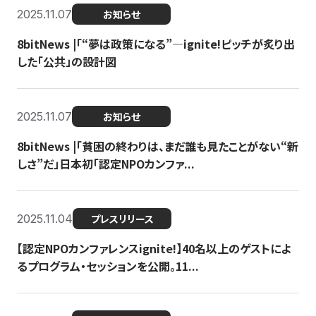
2025.11.07
お知らせ
8bitNews |「“夢は政策になる”—ignite!ピッチが炙り出
した「公共」の設計図
2025.11.07
お知らせ
8bitNews |「貧困の終わりは、まだ誰も見たことがない“新
しさ”だ」日本初「認定NPOカンファ...
2025.11.04
プレスリリース
【認定NPOカンファレンスignite!】40名以上のゲストによ
るプログラム・セッションを公開。11...