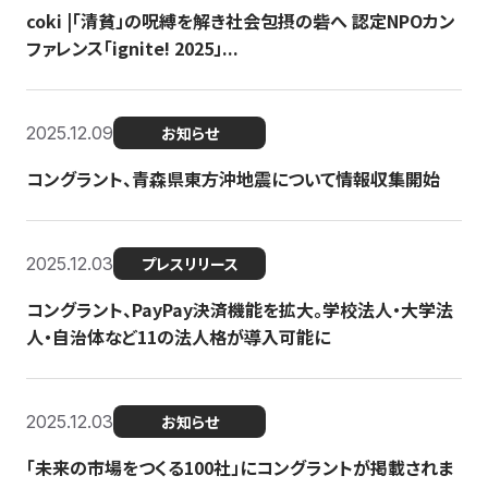
coki |「清貧」の呪縛を解き社会包摂の砦へ 認定NPOカン
ファレンス「ignite! 2025」...
2025.12.09
お知らせ
コングラント、青森県東方沖地震について情報収集開始
2025.12.03
プレスリリース
コングラント、PayPay決済機能を拡大。学校法人・大学法
人・自治体など11の法人格が導入可能に
2025.12.03
お知らせ
「未来の市場をつくる100社」にコングラントが掲載されま