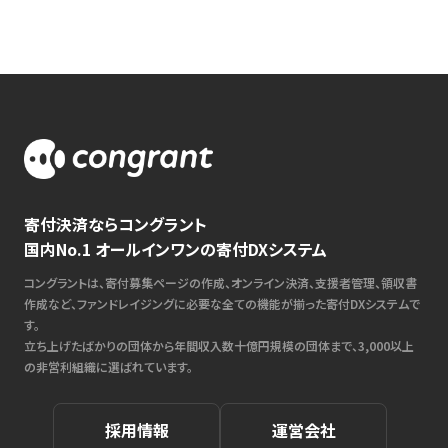
寄付決済ならコングラント
国内No.1 オールインワンの寄付DXシステム
コングラントは、寄付募集ページの作成、オンライン決済、支援者管理、領収書
作成など、ファンドレイジングに必要な全ての機能が揃った寄付DXシステムで
す。
立ち上げたばかりの団体から年間収入数十億円規模の団体まで、3,000以上
の非営利組織に選ばれています。
採用情報
運営会社