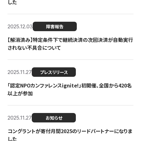
した
2025.12.03
障害報告
【解消済み】特定条件下で継続決済の次回決済が自動実行
されない不具合について
2025.11.27
プレスリリース
「認定NPOカンファレンスignite!」初開催、全国から420名
以上が参加
2025.11.27
お知らせ
コングラントが寄付月間2025のリードパートナーになりま
した