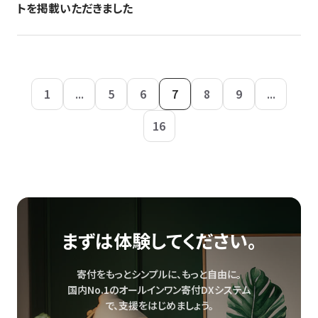
トを掲載いただきました
1
...
5
6
7
8
9
...
16
まずは体験してください。
寄付をもっとシンプルに、もっと自由に。
国内No.1のオールインワン寄付DXシステム
で、
支援をはじめましょう。