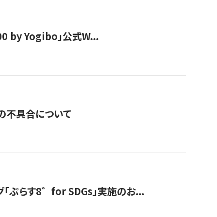
y Yogibo」公式W...
の不具合について
す8゛for SDGs」実施のお...