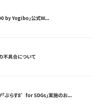
y Yogibo」公式W...
の不具合について
す8゛for SDGs」実施のお...