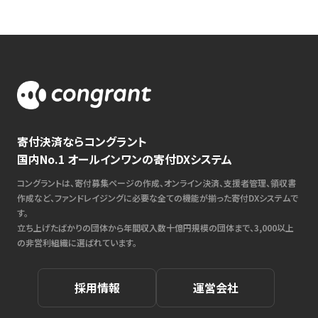
寄付決済ならコングラント
国内No.1 オールインワンの寄付DXシステム
コングラントは、寄付募集ページの作成、オンライン決済、支援者管理、領収書
作成など、ファンドレイジングに必要な全ての機能が揃った寄付DXシステムで
す。
立ち上げたばかりの団体から年間収入数十億円規模の団体まで、3,000以上
の非営利組織に選ばれています。
採用情報
運営会社