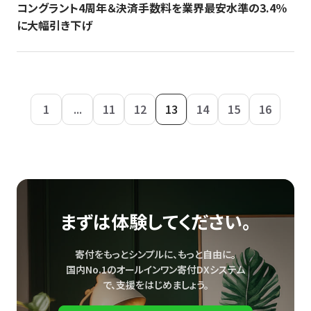
コングラント4周年＆決済手数料を業界最安水準の3.4％
に大幅引き下げ
1
...
11
12
13
14
15
16
まずは体験してください。
寄付をもっとシンプルに、もっと自由に。
国内No.1のオールインワン寄付DXシステム
で、
支援をはじめましょう。