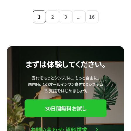
1
2
3
...
16
まずは体験してください。
寄付をもっとシンプルに、もっと自由に。
国内No.1のオールインワン寄付DXシステム
で、
支援をはじめましょう。
30日間無料お試し
お問い合わせ・資料請求