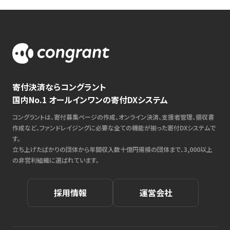
寄付決済ならコングラント
国内No.1 オールインワンの寄付DXシステム
コングラントは、寄付募集ページの作成、オンライン決済、支援者管理、領収書
作成など、ファンドレイジングに必要な全ての機能が揃った寄付DXシステムで
す。
立ち上げたばかりの団体から年間収入数十億円規模の団体まで、3,000以上
の非営利組織に選ばれています。
採用情報
運営会社