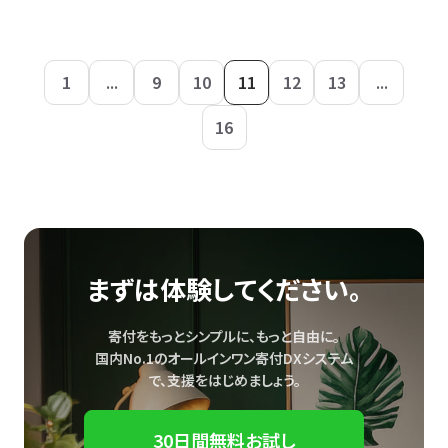
1
...
9
10
11
12
13
...
16
まずは体験してください。
寄付をもっとシンプルに、もっと自由に。
国内No.1のオールインワン寄付DXシステム
で、
支援をはじめましょう。
30日間無料お試し