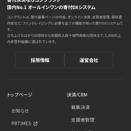
国内No.1 オールインワンの寄付DXシステム
コングラントは、寄付募集ページの作成、オンライン決済、支援者管理、領収書
作成など、ファンドレイジングに必要な全ての機能が揃った寄付DXシステムで
す。
立ち上げたばかりの団体から年間収入数十億円規模の団体まで、3,000以上
の非営利組織に選ばれています。
採用情報
運営会社
トップページ
決済/CRM
募集決済
お知らせ
支援者管理
PRTIMES