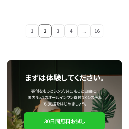
1
2
3
4
...
16
まずは体験してください。
寄付をもっとシンプルに、もっと自由に。
国内No.1のオールインワン寄付DXシステム
で、
支援をはじめましょう。
30日間無料お試し