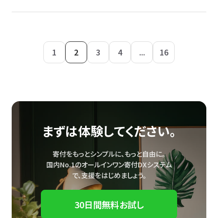
1
2
3
4
...
16
まずは体験してください。
寄付をもっとシンプルに、もっと自由に。
国内No.1のオールインワン寄付DXシステム
で、
支援をはじめましょう。
30日間無料お試し