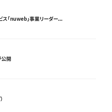
ス「nuweb」事業リーダー...
が公開
）