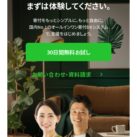
まずは体験してください。
寄付をもっとシンプルに、もっと自由に。
国内No.1のオールインワン寄付DXシステム
で、
支援をはじめましょう。
30日間無料お試し
お問い合わせ・資料請求