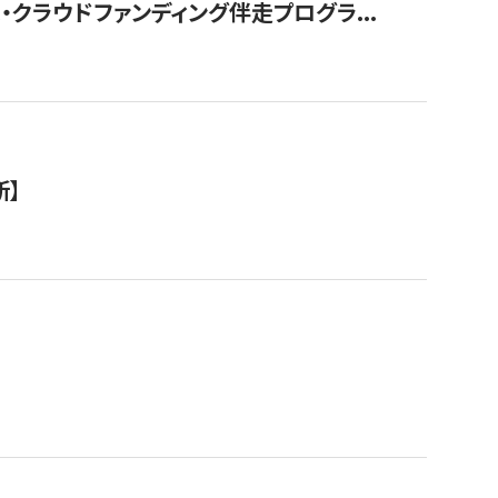
クラウドファンディング伴走プログラ...
新】