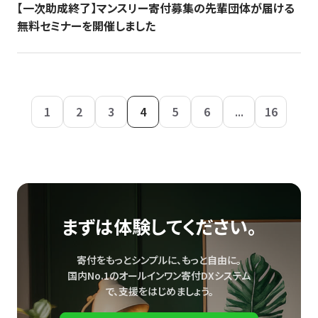
【一次助成終了】マンスリー寄付募集の先輩団体が届ける
無料セミナーを開催しました
1
2
3
4
5
6
...
16
まずは体験してください。
寄付をもっとシンプルに、もっと自由に。
国内No.1のオールインワン寄付DXシステム
で、
支援をはじめましょう。