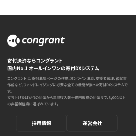
寄付決済ならコングラント
国内No.1 オールインワンの寄付DXシステム
コングラントは、寄付募集ページの作成、オンライン決済、支援者管理、領収書
作成など、ファンドレイジングに必要な全ての機能が揃った寄付DXシステムで
す。
立ち上げたばかりの団体から年間収入数十億円規模の団体まで、3,000以上
の非営利組織に選ばれています。
採用情報
運営会社