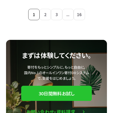
1
2
3
...
16
まずは体験してください。
寄付をもっとシンプルに、もっと自由に。
国内No.1のオールインワン寄付DXシステム
で、
支援をはじめましょう。
30日間無料お試し
お問い合わせ・資料請求