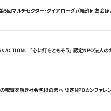
第5回マルチセクター・ダイアローグ」（経済同友会ほ
 ACTION! | 「心に灯をともそう」 認定NPO法人のカ
貧」の呪縛を解き社会包摂の砦へ 認定NPOカンファレンス「ign