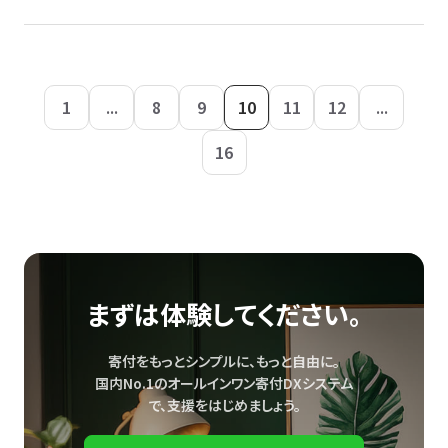
1
...
8
9
10
11
12
...
16
まずは体験してください。
寄付をもっとシンプルに、もっと自由に。
国内No.1のオールインワン寄付DXシステム
で、
支援をはじめましょう。