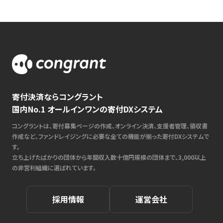
寄付決済ならコングラント
国内No.1 オールインワンの寄付DXシステム
コングラントは、寄付募集ページの作成、オンライン決済、支援者管理、領収書
作成など、ファンドレイジングに必要な全ての機能が揃った寄付DXシステムで
す。
立ち上げたばかりの団体から年間収入数十億円規模の団体まで、3,000以上
の非営利組織に選ばれています。
採用情報
運営会社