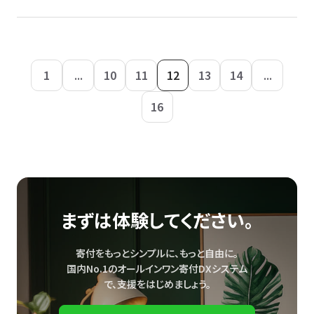
1
...
10
11
12
13
14
...
16
まずは体験してください。
寄付をもっとシンプルに、もっと自由に。
国内No.1のオールインワン寄付DXシステム
で、
支援をはじめましょう。