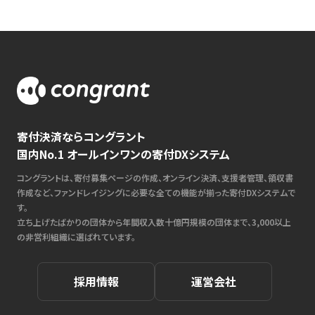
寄付決済ならコングラント
国内No.1 オールインワンの寄付DXシステム
コングラントは、寄付募集ページの作成、オンライン決済、支援者管理、領収書
作成など、ファンドレイジングに必要な全ての機能が揃った寄付DXシステムで
す。
立ち上げたばかりの団体から年間収入数十億円規模の団体まで、3,000以上
の非営利組織に選ばれています。
採用情報
運営会社