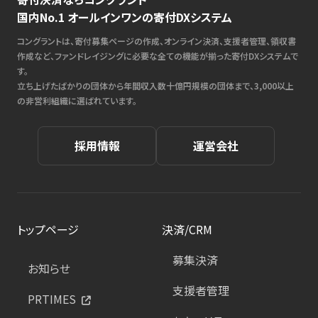
国内No.1 オールインワンの寄付DXシステム
コングラントは、寄付募集ページの作成、オンライン決済、支援者管理、領収書
作成など、ファンドレイジングに必要な全ての機能が揃った寄付DXシステムで
す。
立ち上げたばかりの団体から年間収入数十億円規模の団体まで、3,000以上
の非営利組織に選ばれています。
採用情報
運営会社
トップページ
決済/CRM
募集決済
お知らせ
支援者管理
PRTIMES