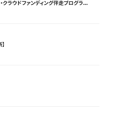
クラウドファンディング伴走プログラ...
新】