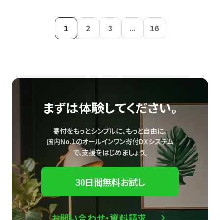
1
2
3
...
16
まずは体験してください。
寄付をもっとシンプルに、もっと自由に。
国内No.1のオールインワン寄付DXシステム
で、
支援をはじめましょう。
30日間無料お試し
お問い合わせ・資料請求