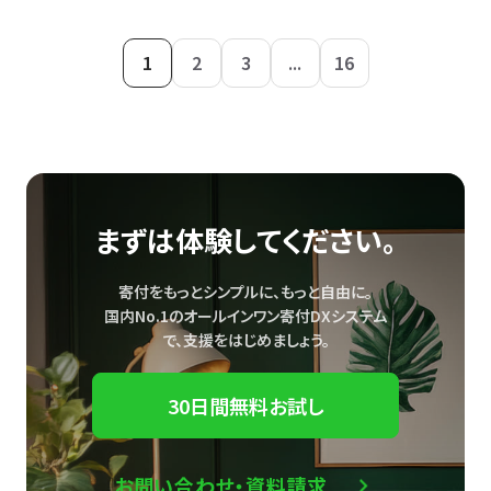
1
2
3
...
16
まずは体験してください。
寄付をもっとシンプルに、もっと自由に。
国内No.1のオールインワン寄付DXシステム
で、
支援をはじめましょう。
30日間無料お試し
お問い合わせ・資料請求