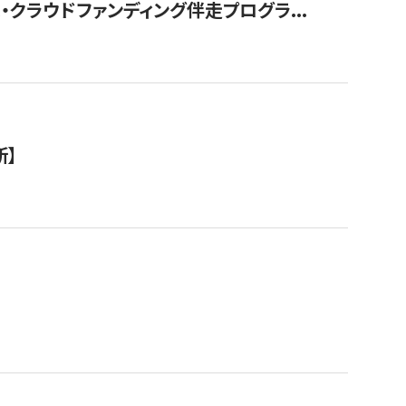
クラウドファンディング伴走プログラ...
新】