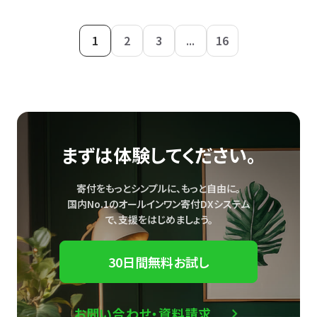
1
2
3
...
16
まずは体験してください。
寄付をもっとシンプルに、もっと自由に。
国内No.1のオールインワン寄付DXシステム
で、
支援をはじめましょう。
30日間無料お試し
お問い合わせ・資料請求