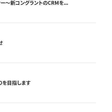
ナー〜新コングラントのCRMを...
せ
りを目指します