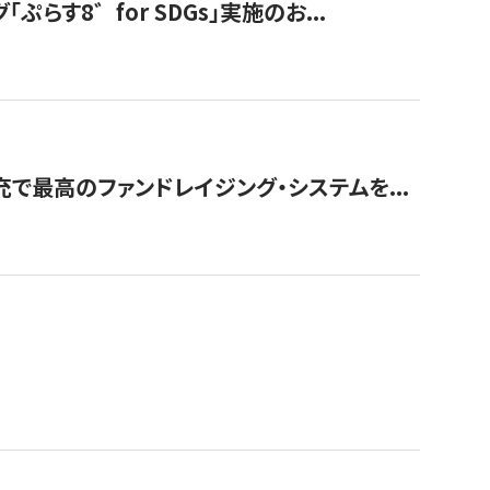
す8゛for SDGs」実施のお...
で最高のファンドレイジング・システムを...