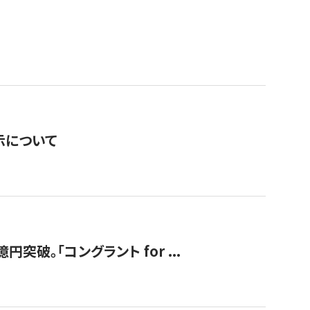
表示について
破。「コングラント for ...