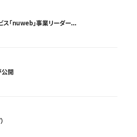
ス「nuweb」事業リーダー...
が公開
）