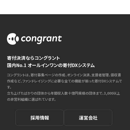
寄付決済ならコングラント
国内No.1 オールインワンの寄付DXシステム
コングラントは、寄付募集ページの作成、オンライン決済、支援者管理、領収書
作成など、ファンドレイジングに必要な全ての機能が揃った寄付DXシステムで
す。
立ち上げたばかりの団体から年間収入数十億円規模の団体まで、3,000以上
の非営利組織に選ばれています。
採用情報
運営会社