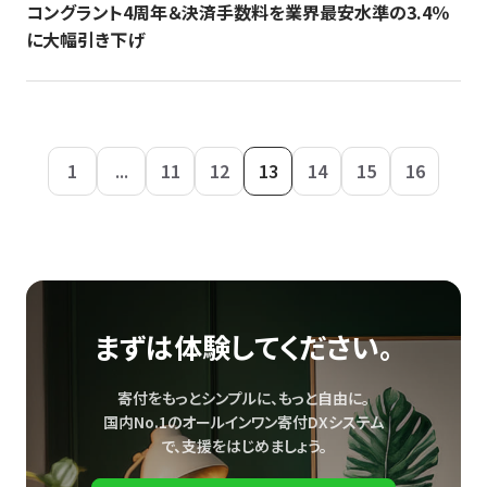
コングラント4周年＆決済手数料を業界最安水準の3.4％
に大幅引き下げ
1
...
11
12
13
14
15
16
まずは体験してください。
寄付をもっとシンプルに、もっと自由に。
国内No.1のオールインワン寄付DXシステム
で、
支援をはじめましょう。