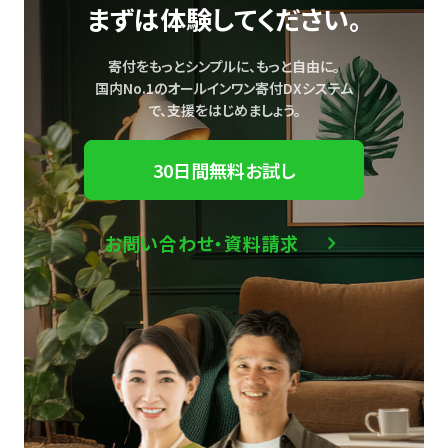
まずは体験してください。
寄付をもっとシンプルに、もっと自由に。
国内No.1のオールインワン寄付DXシステム
で、
支援をはじめましょう。
30日間無料お試し
お問い合わせ・資料請求