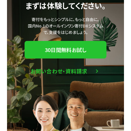
まずは体験してください。
寄付をもっとシンプルに、もっと自由に。
国内No.1のオールインワン寄付DXシステム
で、
支援をはじめましょう。
30日間無料お試し
お問い合わせ・資料請求