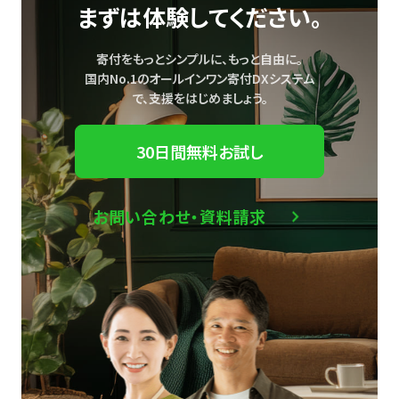
まずは体験してください。
寄付をもっとシンプルに、もっと自由に。
国内No.1のオールインワン寄付DXシステム
で、
支援をはじめましょう。
30日間無料お試し
お問い合わせ・資料請求