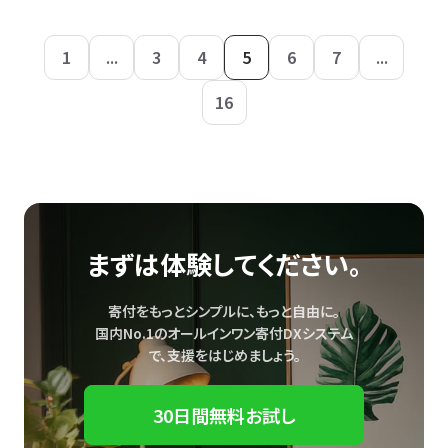
1
...
3
4
5
6
7
...
16
まずは体験してください。
寄付をもっとシンプルに、もっと自由に。
国内No.1のオールインワン寄付DXシステム
で、
支援をはじめましょう。
30日間無料お試し