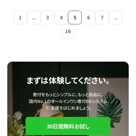
1
...
3
4
5
6
7
...
16
まずは体験してください。
寄付をもっとシンプルに、もっと自由に。
国内No.1のオールインワン寄付DXシステム
で、
支援をはじめましょう。
30日間無料お試し