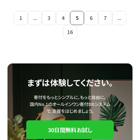
1
...
3
4
5
6
7
...
16
まずは体験してください。
寄付をもっとシンプルに、もっと自由に。
国内No.1のオールインワン寄付DXシステム
で、
支援をはじめましょう。
30日間無料お試し