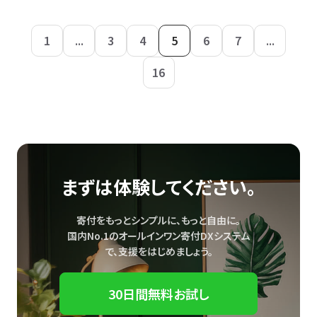
1
...
3
4
5
6
7
...
16
まずは体験してください。
寄付をもっとシンプルに、もっと自由に。
国内No.1のオールインワン寄付DXシステム
で、
支援をはじめましょう。
30日間無料お試し