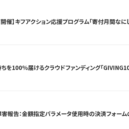
12/7開催】キフアクション応援プログラム「寄付月間なに
を100％届けるクラウドファンディング「GIVING100 b
障害報告：金額指定パラメータ使用時の決済フォーム