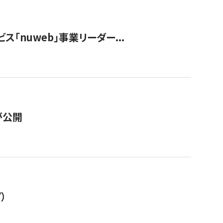
ス「nuweb」事業リーダー...
が公開
）