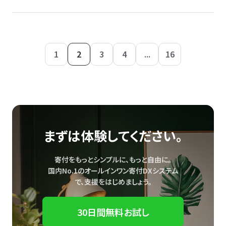
1
2
3
4
...
16
まずは体験してください。
寄付をもっとシンプルに、もっと自由に。
国内No.1のオールインワン寄付DXシステム
で、
支援をはじめましょう。
30日間無料お試し