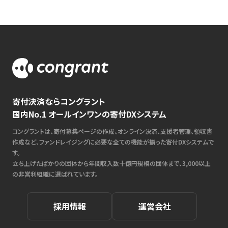
寄付決済ならコングラント
国内No.1 オールインワンの寄付DXシステム
コングラントは、寄付募集ページの作成、オンライン決済、支援者管理、領収書
作成など、ファンドレイジングに必要な全ての機能が揃った寄付DXシステムで
す。
立ち上げたばかりの団体から年間収入数十億円規模の団体まで、3,000以上
の非営利組織に選ばれています。
採用情報
運営会社