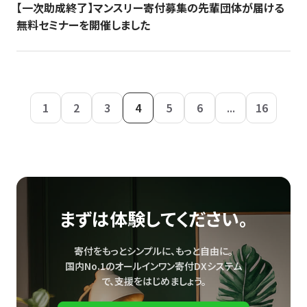
【一次助成終了】マンスリー寄付募集の先輩団体が届ける
無料セミナーを開催しました
1
2
3
4
5
6
...
16
まずは体験してください。
寄付をもっとシンプルに、もっと自由に。
国内No.1のオールインワン寄付DXシステム
で、
支援をはじめましょう。