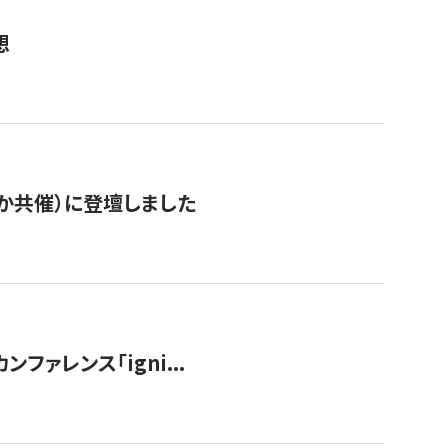
想
か共催）に登壇しました
ンファレンス「igni...