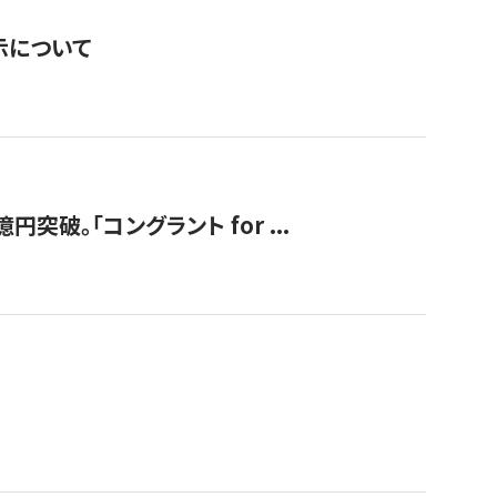
表示について
破。「コングラント for ...