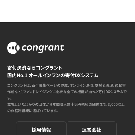
寄付決済ならコングラント
国内No.1 オールインワンの寄付DXシステム
コングラントは、寄付募集ページの作成、オンライン決済、支援者管理、領収書
作成など、ファンドレイジングに必要な全ての機能が揃った寄付DXシステムで
す。
立ち上げたばかりの団体から年間収入数十億円規模の団体まで、3,000以上
の非営利組織に選ばれています。
採用情報
運営会社