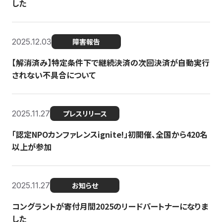
した
2025.12.03
障害報告
【解消済み】特定条件下で継続決済の次回決済が自動実行
されない不具合について
2025.11.27
プレスリリース
「認定NPOカンファレンスignite!」初開催、全国から420名
以上が参加
2025.11.27
お知らせ
コングラントが寄付月間2025のリードパートナーになりま
した