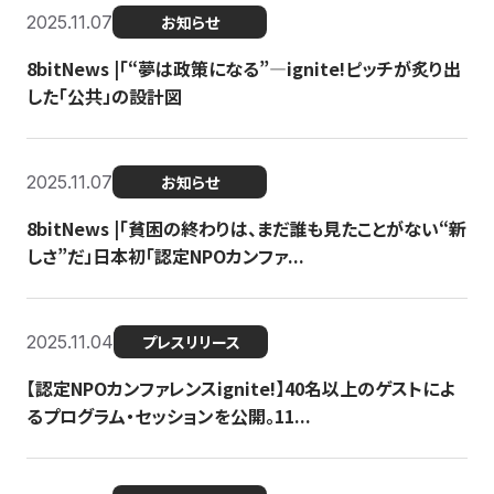
2025.11.07
お知らせ
8bitNews |「“夢は政策になる”—ignite!ピッチが炙り出
した「公共」の設計図
2025.11.07
お知らせ
8bitNews |「貧困の終わりは、まだ誰も見たことがない“新
しさ”だ」日本初「認定NPOカンファ...
2025.11.04
プレスリリース
【認定NPOカンファレンスignite!】40名以上のゲストによ
るプログラム・セッションを公開。11...