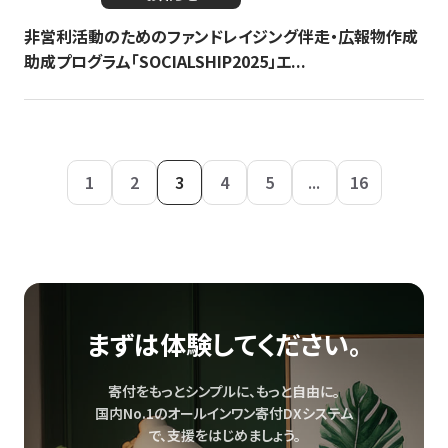
非営利活動のためのファンドレイジング伴走・広報物作成
助成プログラム「SOCIALSHIP2025」エ...
1
2
3
4
5
...
16
まずは体験してください。
寄付をもっとシンプルに、もっと自由に。
国内No.1のオールインワン寄付DXシステム
で、
支援をはじめましょう。