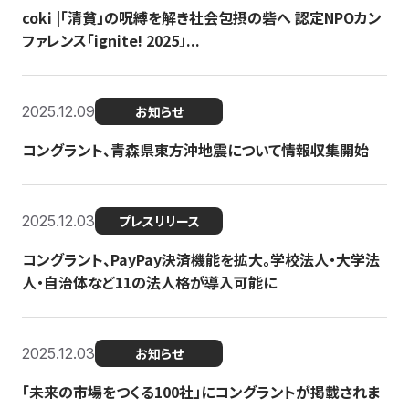
coki |「清貧」の呪縛を解き社会包摂の砦へ 認定NPOカン
ファレンス「ignite! 2025」...
2025.12.09
お知らせ
コングラント、青森県東方沖地震について情報収集開始
2025.12.03
プレスリリース
コングラント、PayPay決済機能を拡大。学校法人・大学法
人・自治体など11の法人格が導入可能に
2025.12.03
お知らせ
「未来の市場をつくる100社」にコングラントが掲載されま