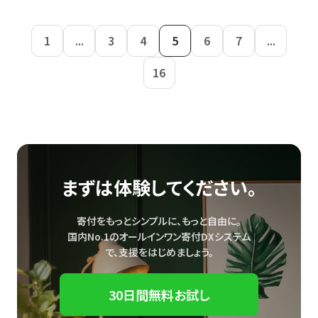
1
...
3
4
5
6
7
...
16
まずは体験してください。
寄付をもっとシンプルに、もっと自由に。
国内No.1のオールインワン寄付DXシステム
で、
支援をはじめましょう。
30日間無料お試し